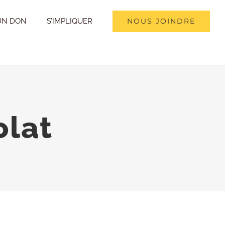
UN DON
S’IMPLIQUER
NOUS JOINDRE
olat